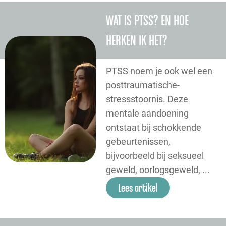
WAT IS PTSS? EN HOE
HERKEN IK HET?
PTSS noem je ook wel een
posttraumatische-
stressstoornis. Deze
mentale aandoening
ontstaat bij schokkende
gebeurtenissen,
bijvoorbeeld bij seksueel
geweld, oorlogsgeweld, ...
Lees artikel