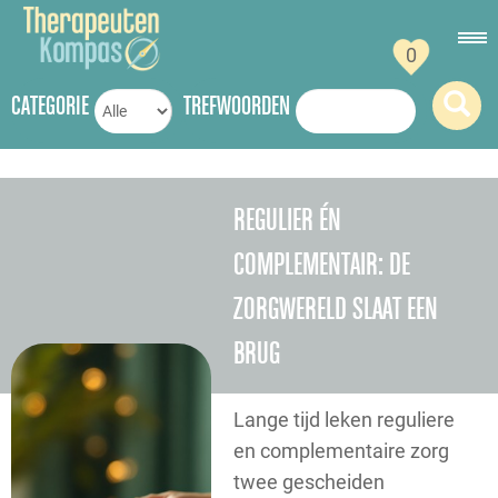
0
CATEGORIE
TREFWOORDEN
REGULIER ÉN
COMPLEMENTAIR: DE
ZORGWERELD SLAAT EEN
BRUG
Lange tijd leken reguliere
en complementaire zorg
twee gescheiden