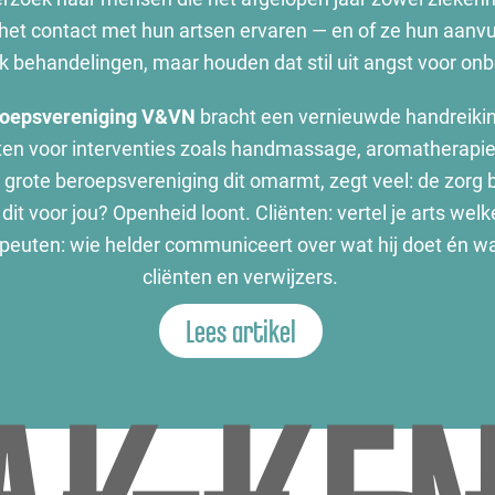
 het contact met hun artsen ervaren — en of ze hun aanv
ehandelingen, maar houden dat stil uit angst voor onbe
oepsvereniging V&VN
bracht een vernieuwde handreiking
tten voor interventies zoals handmassage, aromatherapi
n grote beroepsvereniging dit omarmt, zegt veel: de zorg
it voor jou? Openheid loont. Cliënten: vertel je arts wel
peuten: wie helder communiceert over wat hij doet én wa
cliënten en verwijzers.
Lees artikel