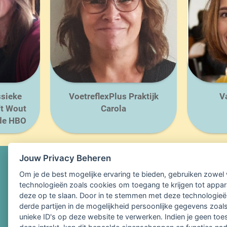
ssieke
VoetreflexPlus Praktijk
V
't Wout
Carola
de HBO
Jouw Privacy Beheren
Om je de best mogelijke ervaring te bieden, gebruiken zowel w
technologieën zoals cookies om toegang te krijgen tot appar
deze op te slaan. Door in te stemmen met deze technologieën
derde partijen in de mogelijkheid persoonlijke gegevens zoa
unieke ID's op deze website te verwerken. Indien je geen to