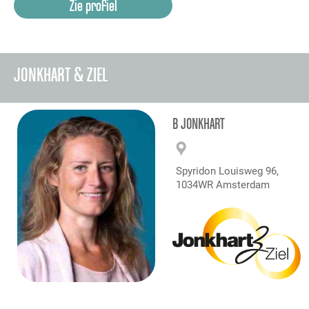
Zie profiel
JONKHART & ZIEL
B JONKHART
Spyridon Louisweg 96,
1034WR Amsterdam