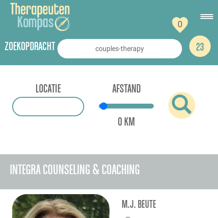
0
ZOEKOPDRACHT
23
LOCATIE
AFSTAND
0 KM
INTEGRA COUNSELING & COACHING
M.J. BEUTE