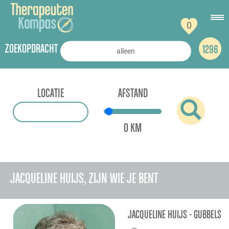
0
ZOEKOPDRACHT
1296
LOCATIE
AFSTAND
0 KM
JACQUELINE HUIJS, ZIJN WIE JE BENT
JACQUELINE HUIJS - GUBBELS