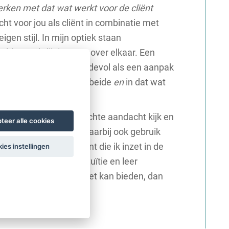
erken met dat wat werkt voor de cliënt
cht voor jou als cliënt in combinatie met
en stijl. In mijn optiek staan
lden rechtlijnig tegenover elkaar. Een
is voor mij even waardevol als een aanpak
, blijf me bekwamen in beide
en
in dat wat
et feit dat ik met oprechte aandacht kijk en
teer alle cookies
ent nodig is. Ik maak daarbij ook gebruik
tijkervaring als docent die ik inzet in de
ies instellingen
 levenservaring en intuïtie en leer
 nodig hebt wat ik je niet kan bieden, dan
t.