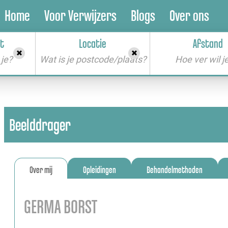
Home
Voor Verwijzers
Blogs
Over ons
t
Locatie
Afstand
je?
Wat is je postcode/plaats?
Beelddrager
Over mij
Opleidingen
Behandelmethoden
GERMA BORST