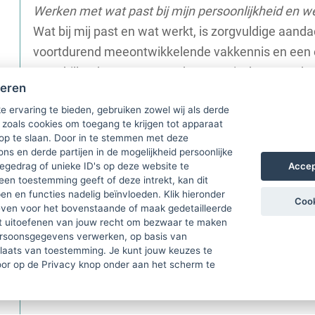
Werken met wat past bij mijn persoonlijkheid en w
Wat bij mij past en wat werkt, is zorgvuldige aanda
voortdurend meeontwikkelende vakkennis en een eig
verschillende soorten van therapeutische aanpak ze
heren
aanpak gebaseerd op wetenschappelijk onderzoek 
e ervaring te bieden, gebruiken zowel wij als derde
gebaseerd op ervaring. Ik maak gebruik van beide
 zoals cookies om toegang te krijgen tot apparaat
het verbindt en overstijgt.
 op te slaan. Door in te stemmen met deze
ons en derde partijen in de mogelijkheid persoonlijke
Ik merk dat een geslaagde therapie voortkomt uit h
Accep
gedrag of unieke ID's op deze website te
luister en doe - of laat - wat op dat specifieke mom
een toestemming geeft of deze intrekt, kan dit
n en functies nadelig beïnvloeden. Klik hieronder
van competenties uit vorige opleidingen en mijn prak
Cook
ven voor het bovenstaande of maak gedetailleerde
workshops, cursussen en trainingen. Ik gebruik mijn
t uitoefenen van jouw recht om bezwaar te maken
ersoonsgegevens verwerken, op basis van
voortdurend van elke cliënt. Als je desondanks iets
plaats van toestemming. Je kunt jouw keuzes te
verwijs ik door naar iemand die dat wel in huis heef
door op de Privacy knop onder aan het scherm te
Kom eens kennis - maken