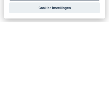
Cookies instellingen
Therapeuten Kompas
Kerklaan 12
2911 AD Nieuwerkerk aan den IJssel