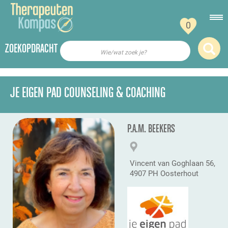
0
ZOEKOPDRACHT
Wie/wat zoek je?
JE EIGEN PAD COUNSELING & COACHING
P.A.M. BEEKERS
Vincent van Goghlaan 56,
4907 PH Oosterhout