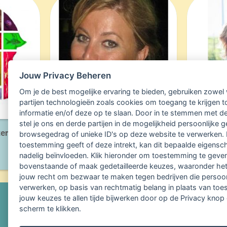
Jouw Privacy Beheren
Om je de best mogelijke ervaring te bieden, gebruiken zowel 
partijen technologieën zoals cookies om toegang te krijgen t
informatie en/of deze op te slaan. Door in te stemmen met d
stel je ons en derde partijen in de mogelijkheid persoonlijke
terdam
Praktijk voor
My
browsegedrag of unieke ID's op deze website te verwerken. 
Multidisciplinaire
toestemming geeft of deze intrekt, kan dit bepaalde eigensc
nadelig beïnvloeden. Klik hieronder om toestemming te geve
Natuurgeneeskunde
bovenstaande of maak gedetailleerde keuzes, waaronder het
jouw recht om bezwaar te maken tegen bedrijven die perso
verwerken, op basis van rechtmatig belang in plaats van to
jouw keuzes te allen tijde bijwerken door op de Privacy knop
scherm te klikken.