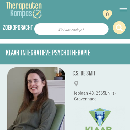
0
ZOEKOPDRACHT
Wie/wat zoek je?
KLAAR INTEGRATIEVE PSYCHOTHERAPIE
C.S. DE SMIT
Ieplaan 48, 2565LN 's-
Gravenhage