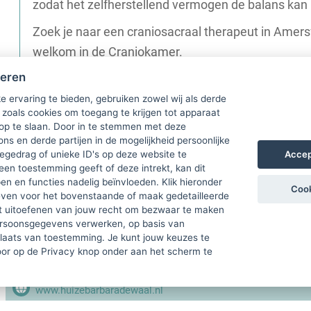
zodat het zelfherstellend vermogen de balans kan 
Zoek je naar een craniosacraal therapeut in Ame
welkom in de Craniokamer.
heren
e ervaring te bieden, gebruiken zowel wij als derde
 zoals cookies om toegang te krijgen tot apparaat
 op te slaan. Door in te stemmen met deze
ons en derde partijen in de mogelijkheid persoonlijke
Accep
gedrag of unieke ID's op deze website te
een toestemming geeft of deze intrekt, kan dit
Loefzijde 26
n en functies nadelig beïnvloeden. Klik hieronder
Cook
ven voor het bovenstaande of maak gedetailleerde
3823TD Amersfoort
t uitoefenen van jouw recht om bezwaar te maken
ersoonsgegevens verwerken, op basis van
06-40377390
plaats van toestemming. Je kunt jouw keuzes te
door op de Privacy knop onder aan het scherm te
craniokamer@gmail.com
www.huizebarbaradewaal.nl