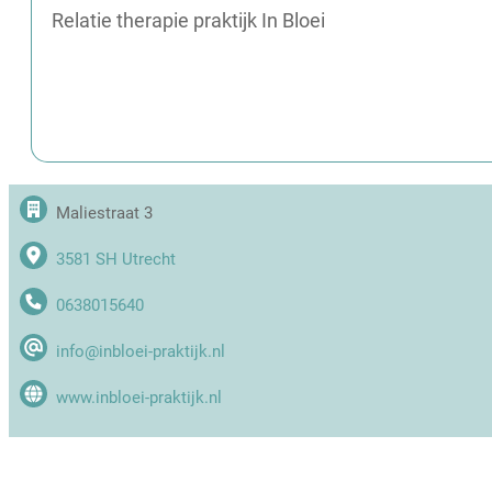
Relatie therapie praktijk In Bloei
Maliestraat 3
3581 SH Utrecht
0638015640
info@inbloei-praktijk.nl
www.inbloei-praktijk.nl