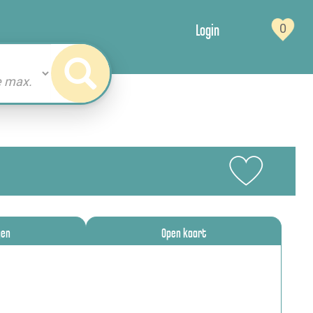
Login
0
gen
Open kaart