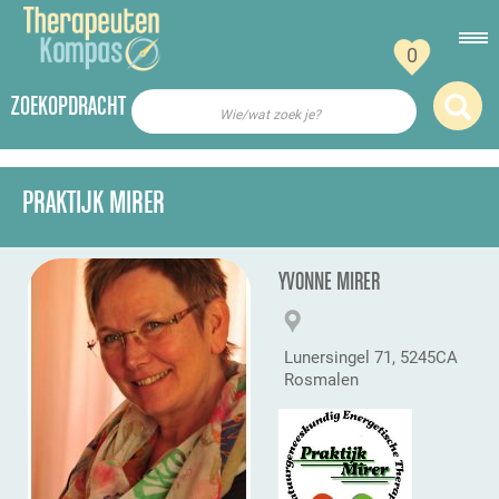
0
ZOEKOPDRACHT
Wie/wat zoek je?
PRAKTIJK MIRER
YVONNE MIRER
Lunersingel 71, 5245CA
Rosmalen