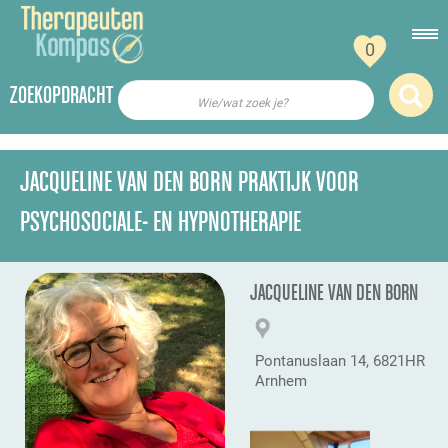
0
ZOEKOPDRACHT
Wie/wat zoek je?
JACQUELINE VAN DEN BORN PRAKTIJK VOOR
PSYCHOSOCIALE- EN HYPNOTHERAPIE
JACQUELINE VAN DEN BORN
Pontanuslaan 14, 6821HR
Arnhem