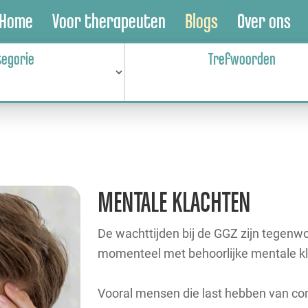
Home
Voor therapeuten
Blogs
Over ons
tegorie
Trefwoorden
MENTALE KLACHTEN
De wachttijden bij de GGZ zijn tegen
momenteel met behoorlijke mentale kla
Vooral mensen die last hebben van co